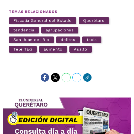
TEMAS RELACIONADOS
Fiscalía General del Estado
Querétaro
tendencia
agrupaciones
San Juan del Río
delitos
taxis
Tele Taxi
aumento
Asalto