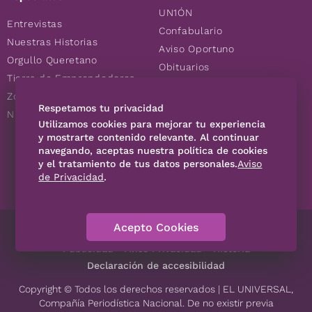
UN1ÓN
Entrevistas
Confabulario
Nuestras Historias
Aviso Oportuno
Orgullo Queretano
Obituarios
Tierra de Emprendedores
Descuentos
Zoociales
Consultas
Respetamos tu privacidad
Nuevos Queretanos
Utilizamos cookies para mejorar tu experiencia
y mostrarte contenido relevante. Al continuar
navegando, aceptas nuestra política de cookies
SÍGUENOS
y el tratamiento de tus datos personales.
Aviso
de Privacidad
.
Acepto Cookies
Directorio
Contáctanos
Código de Ética
Violencia
Publicidad
Aviso Privacidad
Historia
Declaración de accesibilidad
Copyright © Todos los derechos reservados | EL UNIVERSAL,
Compañía Periodística Nacional. De no existir previa