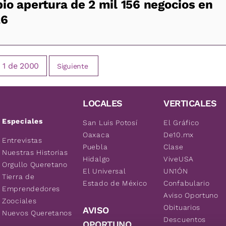
io apertura de 2 mil 156 negocios en
26
1
de
2000
Siguiente
LOCALES
VERTICALES
Especiales
San Luis Potosí
El Gráfico
Oaxaca
De10.mx
Entrevistas
Puebla
Clase
Nuestras Historias
Hidalgo
ViveUSA
Orgullo Queretano
El Universal
UN1ÓN
Tierra de
Estado de México
Confabulario
Emprendedores
Aviso Oportuno
Zoociales
Obituarios
AVISO
Nuevos Queretanos
Descuentos
OPORTUNO