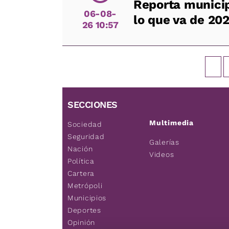
Reporta municip
06-08-
lo que va de 20
26 10:57
SECCIONES
Multimedia
Sociedad
Seguridad
Galerías
Nación
Videos
Política
Cartera
Metrópoli
Municipios
Deportes
Opinión