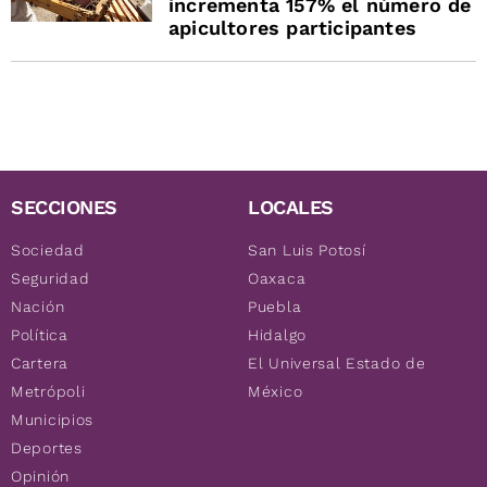
incrementa 157% el número de
apicultores participantes
SECCIONES
LOCALES
Sociedad
San Luis Potosí
Seguridad
Oaxaca
Nación
Puebla
Política
Hidalgo
Cartera
El Universal Estado de
Metrópoli
México
Municipios
Deportes
Opinión