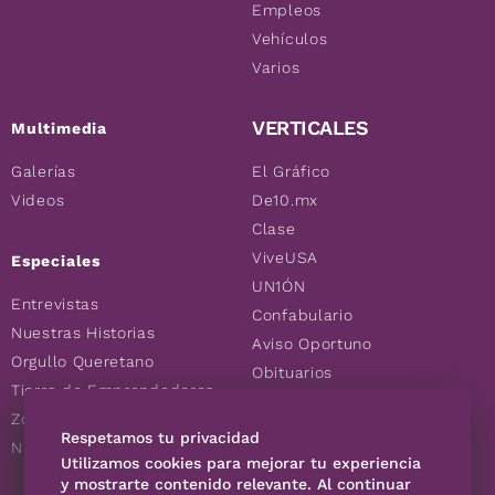
Empleos
Vehículos
Varios
VERTICALES
Multimedia
Galerías
El Gráfico
Videos
De10.mx
Clase
ViveUSA
Especiales
UN1ÓN
Entrevistas
Confabulario
Nuestras Historias
Aviso Oportuno
Orgullo Queretano
Obituarios
Tierra de Emprendedores
Descuentos
Zoociales
Consultas
Respetamos tu privacidad
Nuevos Queretanos
Utilizamos cookies para mejorar tu experiencia
y mostrarte contenido relevante. Al continuar