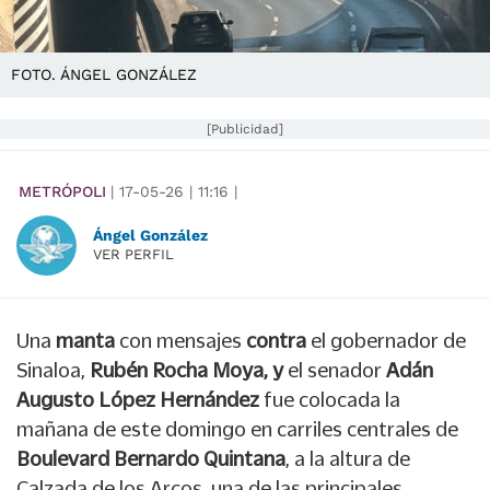
FOTO. ÁNGEL GONZÁLEZ
[Publicidad]
METRÓPOLI
|
17-05-26
|
11:16
|
Ángel González
VER PERFIL
Una
manta
con mensajes
contra
el gobernador de
Sinaloa,
Rubén Rocha Moya, y
el senador
Adán
Augusto López Hernández
fue colocada la
mañana de este domingo en carriles centrales de
Boulevard Bernardo Quintana
, a la altura de
Calzada de los Arcos, una de las principales