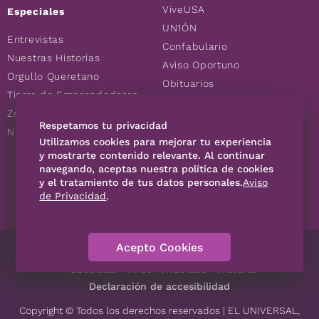
ViveUSA
Especiales
UN1ÓN
Entrevistas
Confabulario
Nuestras Historias
Aviso Oportuno
Orgullo Queretano
Obituarios
Tierra de Emprendedores
Descuentos
Zoociales
Consultas
Respetamos tu privacidad
Nuevos Queretanos
Utilizamos cookies para mejorar tu experiencia
y mostrarte contenido relevante. Al continuar
navegando, aceptas nuestra política de cookies
SÍGUENOS
y el tratamiento de tus datos personales.
Aviso
de Privacidad
.
Acepto Cookies
Directorio
Contáctanos
Código de Ética
Violencia
Publicidad
Aviso Privacidad
Historia
Declaración de accesibilidad
Copyright © Todos los derechos reservados | EL UNIVERSAL,