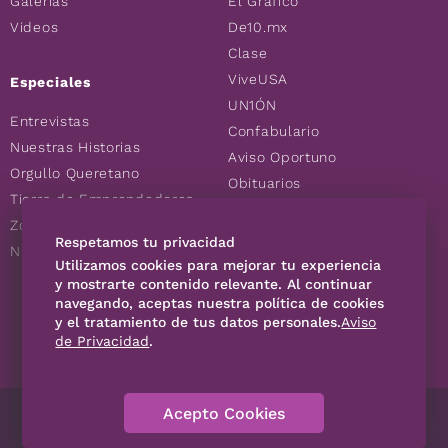
Galerías
El Gráfico
Videos
De10.mx
Clase
ViveUSA
Especiales
UN1ÓN
Entrevistas
Confabulario
Nuestras Historias
Aviso Oportuno
Orgullo Queretano
Obituarios
Tierra de Emprendedores
Descuentos
Zoociales
Consultas
Respetamos tu privacidad
Nuevos Queretanos
Utilizamos cookies para mejorar tu experiencia
y mostrarte contenido relevante. Al continuar
navegando, aceptas nuestra política de cookies
SÍGUENOS
y el tratamiento de tus datos personales.
Aviso
de Privacidad
.
Acepto Cookies
Directorio
Contáctanos
Código de Ética
Violencia
Publicidad
Aviso Privacidad
Historia