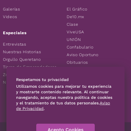
Galerías
El Gráfico
Videos
De10.mx
Clase
ViveUSA
Especiales
UN1ÓN
Entrevistas
Confabulario
Nuestras Historias
Aviso Oportuno
Orgullo Queretano
Obituarios
Tierra de Emprendedores
Descuentos
Zoociales
Consultas
Respetamos tu privacidad
Nuevos Queretanos
Utilizamos cookies para mejorar tu experiencia
y mostrarte contenido relevante. Al continuar
SÍGUENOS
navegando, aceptas nuestra política de cookies
y el tratamiento de tus datos personales.
Aviso
de Privacidad
.
Acepto Cookies