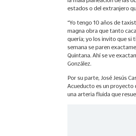
la mala planeación de las o
estados o del extranjero qu
“Yo tengo 10 años de taxist
magna obra que tanto caca
quería; yo los invito que si
semana se paren exactament
Quintana. Ahí se ve exacta
González.
Por su parte, José Jesús C
Acueducto es un proyecto 
una arteria fluida que resue