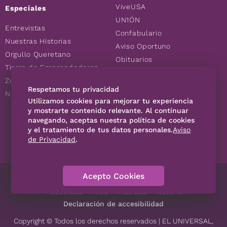
ViveUSA
Especiales
UN1ÓN
Entrevistas
Confabulario
Nuestras Historias
Aviso Oportuno
Orgullo Queretano
Obituarios
Tierra de Emprendedores
Descuentos
Zoociales
Consultas
Respetamos tu privacidad
Nuevos Queretanos
Utilizamos cookies para mejorar tu experiencia
y mostrarte contenido relevante. Al continuar
SÍGUENOS
navegando, aceptas nuestra política de cookies
y el tratamiento de tus datos personales.
Aviso
de Privacidad
.
Acepto Cookies
Directorio
Contáctanos
Código de Ética
Violencia
Publicidad
Aviso Privacidad
Historia
Declaración de accesibilidad
Copyright © Todos los derechos reservados | EL UNIVERSAL,