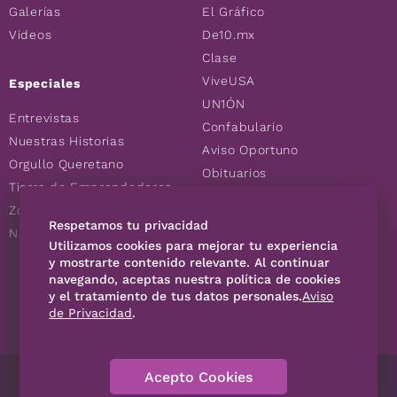
Galerías
El Gráfico
Videos
De10.mx
Clase
ViveUSA
Especiales
UN1ÓN
Entrevistas
Confabulario
Nuestras Historias
Aviso Oportuno
Orgullo Queretano
Obituarios
Tierra de Emprendedores
Descuentos
Zoociales
Consultas
Respetamos tu privacidad
Nuevos Queretanos
Utilizamos cookies para mejorar tu experiencia
y mostrarte contenido relevante. Al continuar
navegando, aceptas nuestra política de cookies
SÍGUENOS
y el tratamiento de tus datos personales.
Aviso
de Privacidad
.
Acepto Cookies
Directorio
Contáctanos
Código de Ética
Violencia