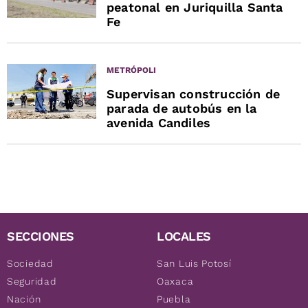
peatonal en Juriquilla Santa
Fe
METRÓPOLI
Supervisan construcción de
parada de autobús en la
avenida Candiles
SECCIONES
LOCALES
Sociedad
San Luis Potosí
Seguridad
Oaxaca
Nación
Puebla