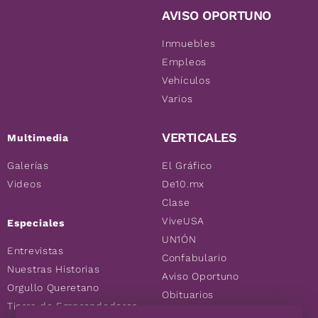
AVISO OPORTUNO
Inmuebles
Empleos
Vehículos
Varios
VERTICALES
Multimedia
Galerías
El Gráfico
Videos
De10.mx
Clase
ViveUSA
Especiales
UN1ÓN
Entrevistas
Confabulario
Nuestras Historias
Aviso Oportuno
Orgullo Queretano
Obituarios
Tierra de Emprendedores
Descuentos