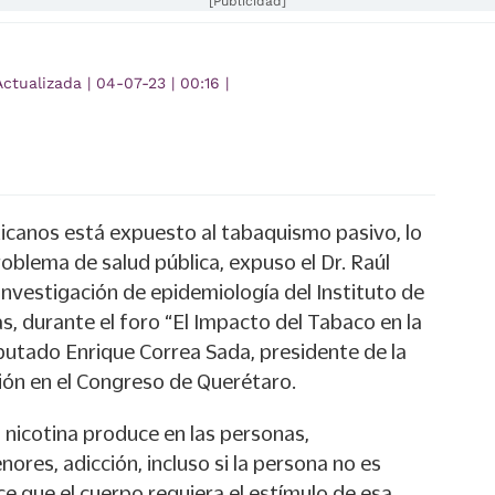
[Publicidad]
Actualizada
|
04-07-23
|
00:16
|
icanos está expuesto al tabaquismo pasivo, lo
oblema de salud pública, expuso el Dr. Raúl
investigación de epidemiología del Instituto de
, durante el foro “El Impacto del Tabaco en la
putado Enrique Correa Sada, presidente de la
ión en el Congreso de Querétaro.
a nicotina produce en las personas,
ores, adicción, incluso si la persona no es
ce que el cuerpo requiera el estímulo de esa