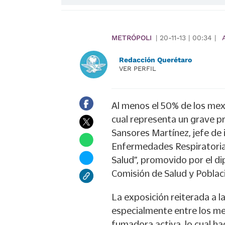
METRÓPOLI
|
20-11-13
|
00:34
|
Redacción Querétaro
VER PERFIL
Al menos el 50% de los mex
cual representa un grave pr
Sansores Martínez, jefe de 
Enfermedades Respiratorias
Salud”, promovido por el di
Comisión de Salud y Poblac
La exposición reiterada a l
especialmente entre los men
fumadora activa, lo cual ha