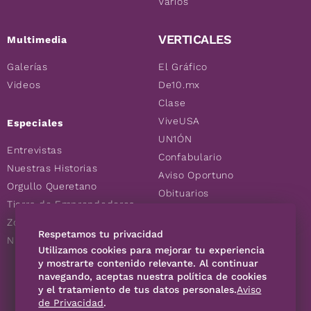
Varios
VERTICALES
Multimedia
Galerías
El Gráfico
Videos
De10.mx
Clase
ViveUSA
Especiales
UN1ÓN
Entrevistas
Confabulario
Nuestras Historias
Aviso Oportuno
Orgullo Queretano
Obituarios
Tierra de Emprendedores
Descuentos
Zoociales
Consultas
Respetamos tu privacidad
Nuevos Queretanos
Utilizamos cookies para mejorar tu experiencia
y mostrarte contenido relevante. Al continuar
navegando, aceptas nuestra política de cookies
SÍGUENOS
y el tratamiento de tus datos personales.
Aviso
de Privacidad
.