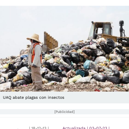
UAQ abate plagas con insectos
[Publicidad]
|
18-12-13
|
Actualizada
|
03-07-23
|