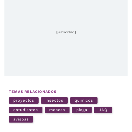
[Publicidad]
TEMAS RELACIONADOS
proyectos
insectos
químicos
estudiantes
moscas
plaga
UAQ
avispas