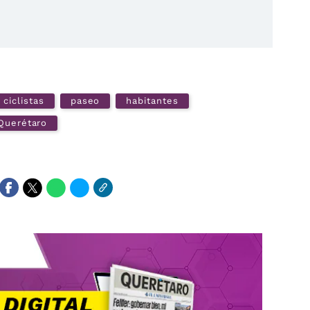
ciclistas
paseo
habitantes
Querétaro