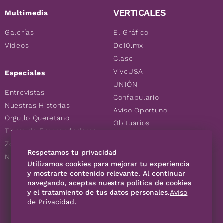
VERTICALES
Multimedia
Galerías
El Gráfico
Videos
De10.mx
Clase
ViveUSA
Especiales
UN1ÓN
Entrevistas
Confabulario
Nuestras Historias
Aviso Oportuno
Orgullo Queretano
Obituarios
Tierra de Emprendedores
Descuentos
Zoociales
Consultas
Respetamos tu privacidad
Nuevos Queretanos
Utilizamos cookies para mejorar tu experiencia
y mostrarte contenido relevante. Al continuar
SÍGUENOS
navegando, aceptas nuestra política de cookies
y el tratamiento de tus datos personales.
Aviso
de Privacidad
.