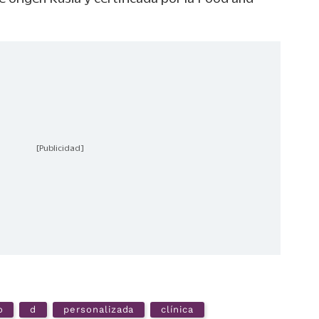
[Publicidad]
o
d
personalizada
clínica