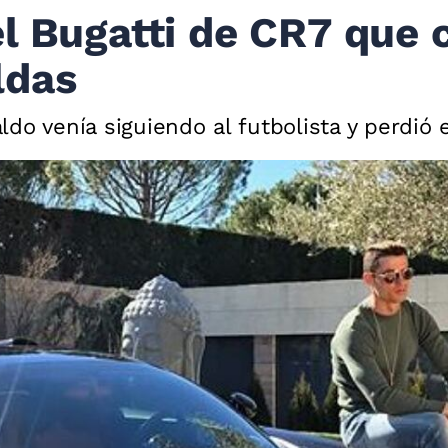
l Bugatti de CR7 que 
ldas
do venía siguiendo al futbolista y perdió 