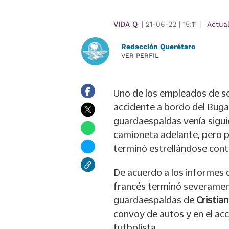
VIDA Q
|
21-06-22
|
15:11
|
Actua
Redacción Querétaro
VER PERFIL
Uno de los empleados de s
accidente a bordo del Bugat
guardaespaldas venía siguie
camioneta adelante, pero pe
terminó estrellándose cont
De acuerdo a los informes d
francés terminó severament
guardaespaldas de
Cristia
convoy de autos y en el ac
futbolista.