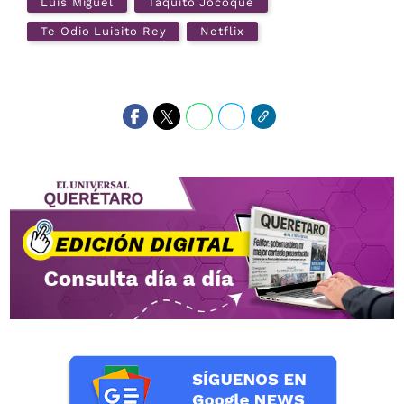
Luis Miguel
Taquito Jocoque
Te Odio Luisito Rey
Netflix