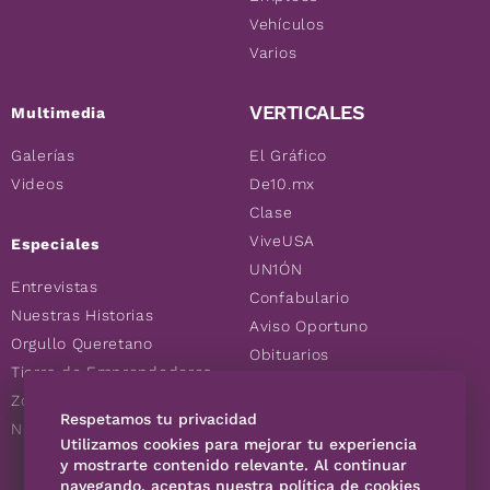
Vehículos
Varios
VERTICALES
Multimedia
Galerías
El Gráfico
Videos
De10.mx
Clase
ViveUSA
Especiales
UN1ÓN
Entrevistas
Confabulario
Nuestras Historias
Aviso Oportuno
Orgullo Queretano
Obituarios
Tierra de Emprendedores
Descuentos
Zoociales
Consultas
Respetamos tu privacidad
Nuevos Queretanos
Utilizamos cookies para mejorar tu experiencia
y mostrarte contenido relevante. Al continuar
navegando, aceptas nuestra política de cookies
SÍGUENOS