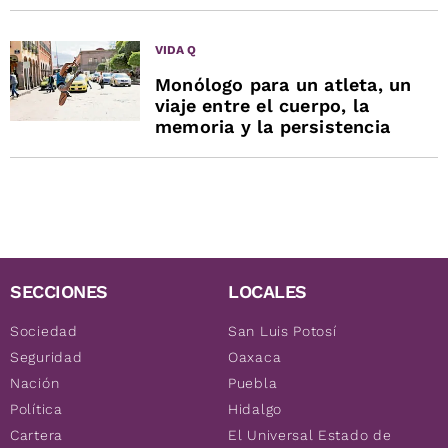
VIDA Q
Monólogo para un atleta, un
viaje entre el cuerpo, la
memoria y la persistencia
SECCIONES
LOCALES
Sociedad
San Luis Potosí
Seguridad
Oaxaca
Nación
Puebla
Política
Hidalgo
Cartera
El Universal Estado de