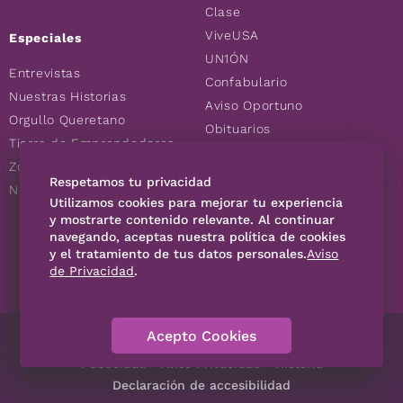
Clase
ViveUSA
Especiales
UN1ÓN
Entrevistas
Confabulario
Nuestras Historias
Aviso Oportuno
Orgullo Queretano
Obituarios
Tierra de Emprendedores
Descuentos
Zoociales
Consultas
Respetamos tu privacidad
Nuevos Queretanos
Utilizamos cookies para mejorar tu experiencia
y mostrarte contenido relevante. Al continuar
navegando, aceptas nuestra política de cookies
SÍGUENOS
y el tratamiento de tus datos personales.
Aviso
de Privacidad
.
Acepto Cookies
Directorio
Contáctanos
Código de Ética
Violencia
Publicidad
Aviso Privacidad
Historia
Declaración de accesibilidad