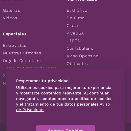
Galerías
El Gráfico
Videos
De10.mx
Clase
ViveUSA
Especiales
UN1ÓN
Entrevistas
Confabulario
Nuestras Historias
Aviso Oportuno
Orgullo Queretano
Obituarios
Tierra de Emprendedores
Descuentos
Zoociales
Consultas
Respetamos tu privacidad
Nuevos Queretanos
Utilizamos cookies para mejorar tu experiencia
y mostrarte contenido relevante. Al continuar
navegando, aceptas nuestra política de cookies
SÍGUENOS
y el tratamiento de tus datos personales.
Aviso
de Privacidad
.
Acepto Cookies