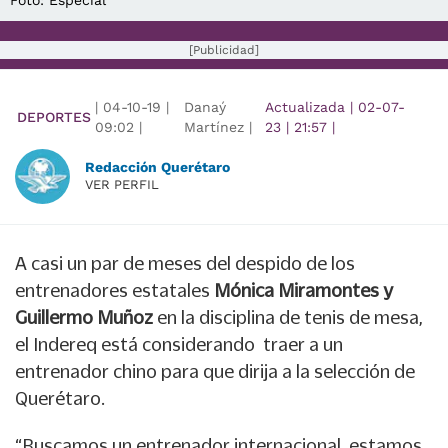
Foto: Especial
[Publicidad]
|
04-10-19
|
Danaý
Actualizada
|
02-07-
DEPORTES
09:02
|
Martínez |
23
|
21:57
|
Redacción Querétaro
VER PERFIL
A casi un par de meses del despido de los
entrenadores estatales
Mónica Miramontes y
Guillermo Muñoz
en la disciplina de tenis de mesa,
el Indereq está considerando traer a un
entrenador chino para que dirija a la selección de
Querétaro.
“Buscamos un entrenador internacional, estamos