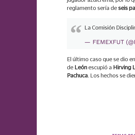
reglamento sería de
seis p
La Comisión Discipli
— FEMEXFUT (@
El último caso que se dio en
de
León
escupió a
Hirving 
Pachuca
. Los hechos se die