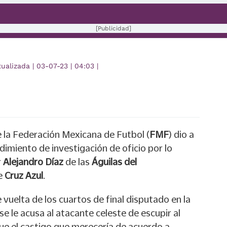
[Publicidad]
tualizada
|
03-07-23
|
04:03
|
 la Federación Mexicana de Futbol (
FMF
) dio a
imiento de investigación de oficio por lo
r
Alejandro Díaz
de las
Águilas del
e
Cruz Azul
.
 vuelta de los cuartos de final disputado en la
 se le acusa al atacante celeste de escupir al
que el castigo que merecería de acuerdo a