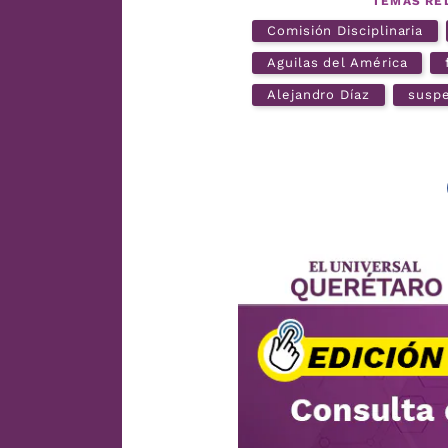
TEMAS RE
Comisión Disciplinaria
Aguilas del América
Alejandro Díaz
susp