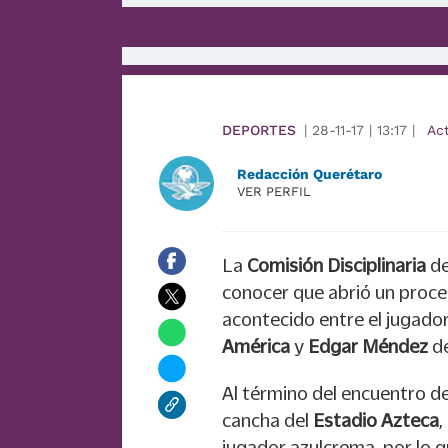
DEPORTES
|
28-11-17
|
13:17
|
Ac
Redacción Querétaro
VER PERFIL
La
Comisión Disciplinaria
de
conocer que abrió un proced
acontecido entre el jugado
América
y
Edgar Méndez
d
Al término del encuentro de
cancha del
Estadio Azteca
,
jugador azulcrema, por lo 