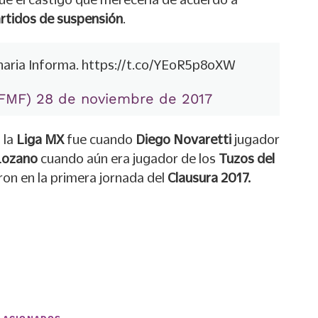
artidos de suspensión
.
naria Informa.
https://t.co/YEoR5p8oXW
FMF)
28 de noviembre de 2017
 la
Liga MX
fue cuando
Diego Novaretti
jugador
Lozano
cuando aún era jugador de los
Tuzos del
ron en la primera jornada del
Clausura 2017.