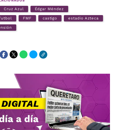
LACIONADOS
Cruz Azul
Édgar Méndez
futbol
FMF
castigo
estadio Azteca
ensión