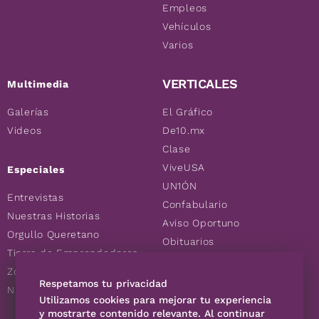
Empleos
Vehículos
Varios
VERTICALES
Multimedia
Galerías
El Gráfico
Videos
De10.mx
Clase
ViveUSA
Especiales
UN1ÓN
Entrevistas
Confabulario
Nuestras Historias
Aviso Oportuno
Orgullo Queretano
Obituarios
Tierra de Emprendedores
Descuentos
Zoociales
Consultas
Respetamos tu privacidad
Nuevos Queretanos
Utilizamos cookies para mejorar tu experiencia
y mostrarte contenido relevante. Al continuar