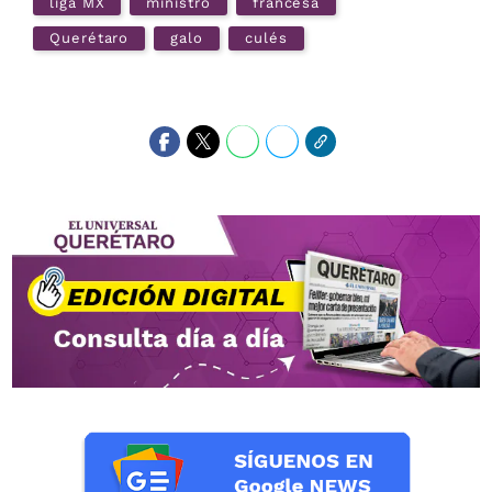
liga MX
ministro
francesa
Querétaro
galo
culés