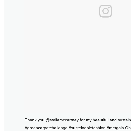
Thank you @stellamccartney for my beautiful and sustain
#greencarpetchallenge #susteinablefashion #metgala Ob