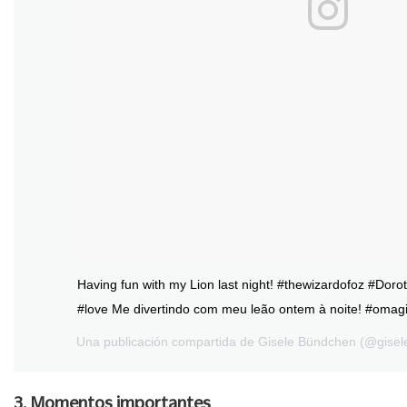
Having fun with my Lion last night! #thewizardofoz #Dor
#love Me divertindo com meu leão ontem à noite! #oma
Una publicación compartida de
Gisele Bündchen
(@gisele
3. Momentos importantes