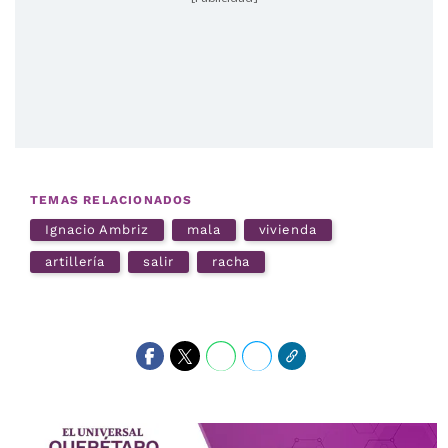
TEMAS RELACIONADOS
Ignacio Ambriz
mala
vivienda
artillería
salir
racha