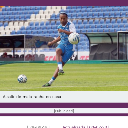
A salir de mala racha en casa
[Publicidad]
|
26-09-14
|
Actualizada
|
03-07-23
|