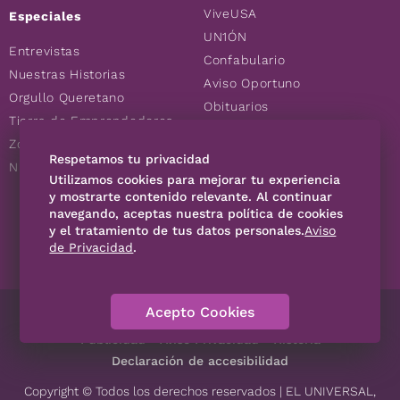
ViveUSA
Especiales
UN1ÓN
Entrevistas
Confabulario
Nuestras Historias
Aviso Oportuno
Orgullo Queretano
Obituarios
Tierra de Emprendedores
Descuentos
Zoociales
Consultas
Respetamos tu privacidad
Nuevos Queretanos
Utilizamos cookies para mejorar tu experiencia
y mostrarte contenido relevante. Al continuar
navegando, aceptas nuestra política de cookies
SÍGUENOS
y el tratamiento de tus datos personales.
Aviso
de Privacidad
.
Acepto Cookies
Directorio
Contáctanos
Código de Ética
Violencia
Publicidad
Aviso Privacidad
Historia
Declaración de accesibilidad
Copyright © Todos los derechos reservados | EL UNIVERSAL,