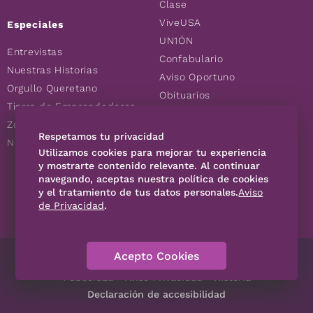
Clase
ViveUSA
Especiales
UN1ÓN
Entrevistas
Confabulario
Nuestras Historias
Aviso Oportuno
Orgullo Queretano
Obituarios
Tierra de Emprendedores
Descuentos
Zoociales
Consultas
Respetamos tu privacidad
Nuevos Queretanos
Utilizamos cookies para mejorar tu experiencia
y mostrarte contenido relevante. Al continuar
navegando, aceptas nuestra política de cookies
SÍGUENOS
y el tratamiento de tus datos personales.
Aviso
de Privacidad
.
Acepto Cookies
Directorio
Contáctanos
Código de Ética
Violencia
Publicidad
Aviso Privacidad
Historia
Declaración de accesibilidad