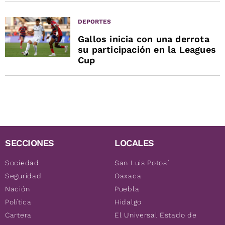
DEPORTES
Gallos inicia con una derrota
su participación en la Leagues
Cup
SECCIONES
LOCALES
Sociedad
San Luis Potosí
Seguridad
Oaxaca
Nación
Puebla
Política
Hidalgo
Cartera
El Universal Estado de