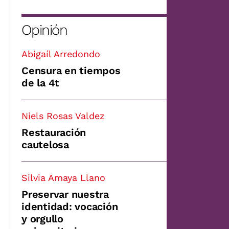
Opinión
Abigaíl Arredondo
Censura en tiempos
de la 4t
Niels Rosas Valdez
Restauración
cautelosa
Silvia Amaya Llano
Preservar nuestra
identidad: vocación
y orgullo