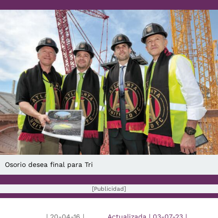
Osorio desea final para Tri
[Publicidad]
|
20-04-16
|
Actualizada
|
03-07-23
|