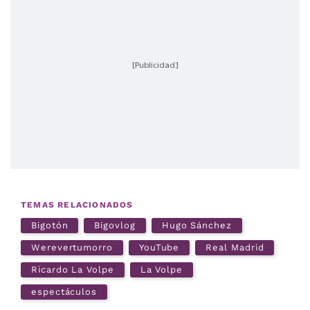
[Publicidad]
TEMAS RELACIONADOS
Bigotón
Bigovlog
Hugo Sánchez
Werevertumorro
YouTube
Real Madrid
Ricardo La Volpe
La Volpe
espectáculos