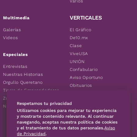
Varios
VERTICALES
Multimedia
Galerías
El Gráfico
Videos
De10.mx
Clase
ViveUSA
Especiales
UN1ÓN
Entrevistas
Confabulario
Nuestras Historias
Aviso Oportuno
Orgullo Queretano
Obituarios
Tierra de Emprendedores
Descuentos
Zoociales
Consultas
Respetamos tu privacidad
Nuevos Queretanos
Utilizamos cookies para mejorar tu experiencia
y mostrarte contenido relevante. Al continuar
SÍGUENOS
navegando, aceptas nuestra política de cookies
y el tratamiento de tus datos personales.
Aviso
de Privacidad
.