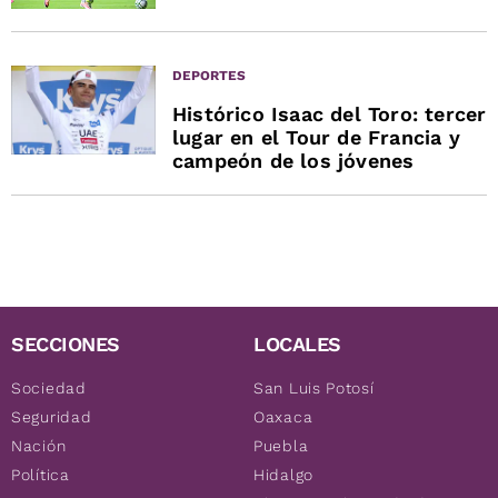
DEPORTES
Histórico Isaac del Toro: tercer
lugar en el Tour de Francia y
campeón de los jóvenes
SECCIONES
LOCALES
Sociedad
San Luis Potosí
Seguridad
Oaxaca
Nación
Puebla
Política
Hidalgo