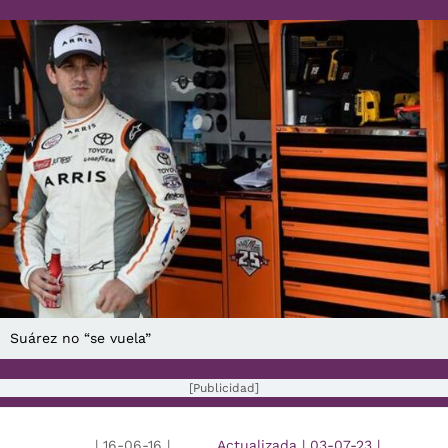
Suárez no “se vuela”
[Publicidad]
|
16-06-16
|
Actualizada
|
03-07-23
|