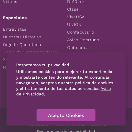
Videos
De10.mx
Clase
ViveUSA
Especiales
UN1ÓN
Entrevistas
Confabulario
Nuestras Historias
Aviso Oportuno
Orgullo Queretano
Obituarios
Tierra de Emprendedores
Descuentos
Zoociales
Consultas
Respetamos tu privacidad
Nuevos Queretanos
Utilizamos cookies para mejorar tu experiencia
y mostrarte contenido relevante. Al continuar
SÍGUENOS
navegando, aceptas nuestra política de cookies
y el tratamiento de tus datos personales.
Aviso
de Privacidad
.
Acepto Cookies
Directorio
Contáctanos
Código de Ética
Violencia
Publicidad
Aviso Privacidad
Historia
Declaración de accesibilidad