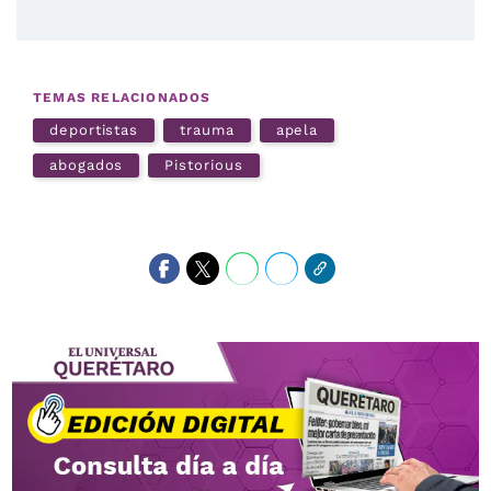
TEMAS RELACIONADOS
deportistas
trauma
apela
abogados
Pistorious