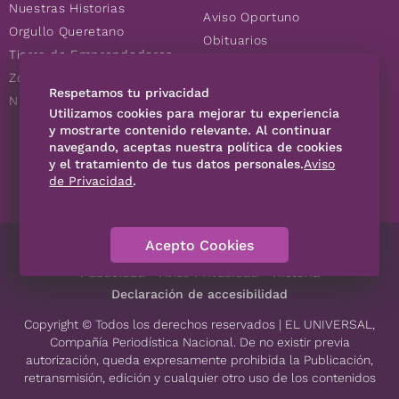
Nuestras Historias
Aviso Oportuno
Orgullo Queretano
Obituarios
Tierra de Emprendedores
Descuentos
Zoociales
Consultas
Respetamos tu privacidad
Nuevos Queretanos
Utilizamos cookies para mejorar tu experiencia
y mostrarte contenido relevante. Al continuar
navegando, aceptas nuestra política de cookies
SÍGUENOS
y el tratamiento de tus datos personales.
Aviso
de Privacidad
.
Acepto Cookies
Directorio
Contáctanos
Código de Ética
Violencia
Publicidad
Aviso Privacidad
Historia
Declaración de accesibilidad
Copyright © Todos los derechos reservados | EL UNIVERSAL,
Compañía Periodística Nacional. De no existir previa
autorización, queda expresamente prohibida la Publicación,
retransmisión, edición y cualquier otro uso de los contenidos