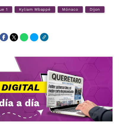
ue 1
Kyliam Mbappé
Mónaco
Dijon