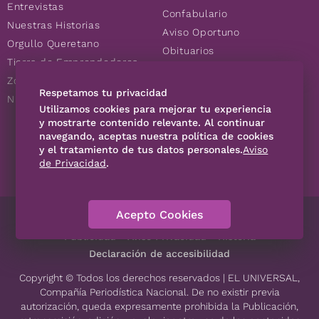
Entrevistas
Confabulario
Nuestras Historias
Aviso Oportuno
Orgullo Queretano
Obituarios
Tierra de Emprendedores
Descuentos
Zoociales
Consultas
Respetamos tu privacidad
Nuevos Queretanos
Utilizamos cookies para mejorar tu experiencia
y mostrarte contenido relevante. Al continuar
SÍGUENOS
navegando, aceptas nuestra política de cookies
y el tratamiento de tus datos personales.
Aviso
de Privacidad
.
Acepto Cookies
Directorio
Contáctanos
Código de Ética
Violencia
Publicidad
Aviso Privacidad
Historia
Declaración de accesibilidad
Copyright © Todos los derechos reservados | EL UNIVERSAL,
Compañía Periodística Nacional. De no existir previa
autorización, queda expresamente prohibida la Publicación,