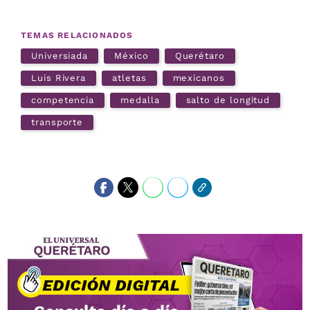
TEMAS RELACIONADOS
Universiada
México
Querétaro
Luis Rivera
atletas
mexicanos
competencia
medalla
salto de longitud
transporte