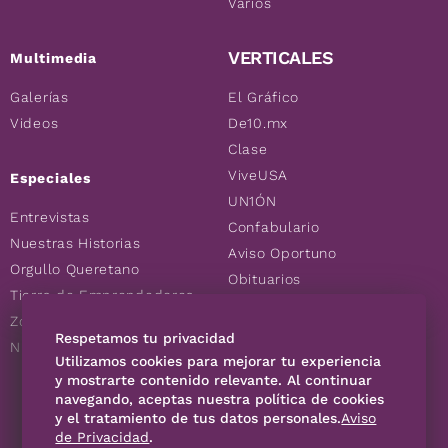
Varios
VERTICALES
Multimedia
Galerías
El Gráfico
Videos
De10.mx
Clase
ViveUSA
Especiales
UN1ÓN
Entrevistas
Confabulario
Nuestras Historias
Aviso Oportuno
Orgullo Queretano
Obituarios
Tierra de Emprendedores
Descuentos
Zoociales
Consultas
Respetamos tu privacidad
Nuevos Queretanos
Utilizamos cookies para mejorar tu experiencia
y mostrarte contenido relevante. Al continuar
SÍGUENOS
navegando, aceptas nuestra política de cookies
y el tratamiento de tus datos personales.
Aviso
de Privacidad
.