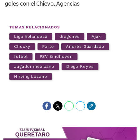
goles con el Chievo. Agencias
TEMAS RELACIONADOS
Liga holandesa
dragones
Ajax
Chucky
Porto
Andrés Guardado
futbol
PSV Eindhoven
Jugador mexicano
Diego Reyes
Hirving Lozano