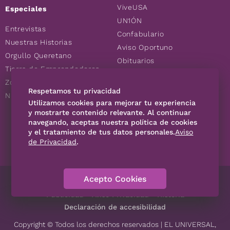
ViveUSA
Especiales
UN1ÓN
Entrevistas
Confabulario
Nuestras Historias
Aviso Oportuno
Orgullo Queretano
Obituarios
Tierra de Emprendedores
Descuentos
Zoociales
Consultas
Respetamos tu privacidad
Nuevos Queretanos
Utilizamos cookies para mejorar tu experiencia
y mostrarte contenido relevante. Al continuar
SÍGUENOS
navegando, aceptas nuestra política de cookies
y el tratamiento de tus datos personales.
Aviso
de Privacidad
.
Acepto Cookies
Directorio
Contáctanos
Código de Ética
Violencia
Publicidad
Aviso Privacidad
Historia
Declaración de accesibilidad
Copyright © Todos los derechos reservados | EL UNIVERSAL,