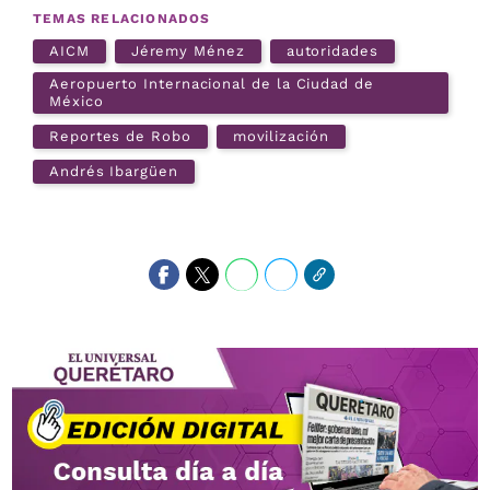
TEMAS RELACIONADOS
AICM
Jéremy Ménez
autoridades
Aeropuerto Internacional de la Ciudad de
México
Reportes de Robo
movilización
Andrés Ibargüen