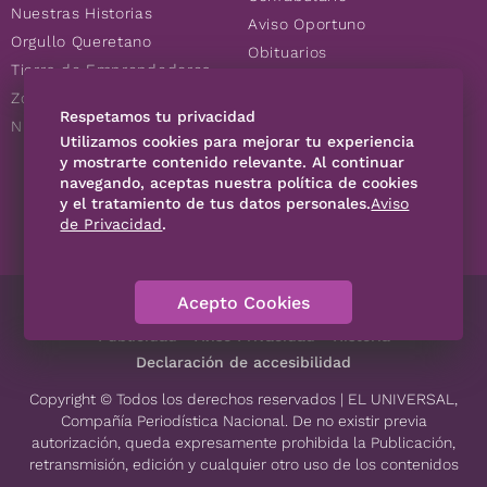
Nuestras Historias
Aviso Oportuno
Orgullo Queretano
Obituarios
Tierra de Emprendedores
Descuentos
Zoociales
Consultas
Respetamos tu privacidad
Nuevos Queretanos
Utilizamos cookies para mejorar tu experiencia
y mostrarte contenido relevante. Al continuar
SÍGUENOS
navegando, aceptas nuestra política de cookies
y el tratamiento de tus datos personales.
Aviso
de Privacidad
.
Acepto Cookies
Directorio
Contáctanos
Código de Ética
Violencia
Publicidad
Aviso Privacidad
Historia
Declaración de accesibilidad
Copyright © Todos los derechos reservados | EL UNIVERSAL,
Compañía Periodística Nacional. De no existir previa
autorización, queda expresamente prohibida la Publicación,
retransmisión, edición y cualquier otro uso de los contenidos