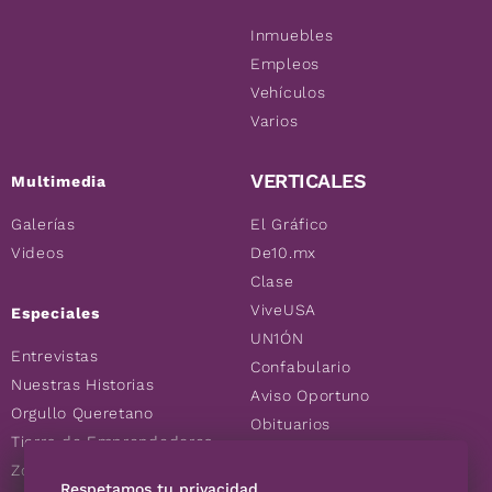
Inmuebles
Empleos
Vehículos
Varios
VERTICALES
Multimedia
Galerías
El Gráfico
Videos
De10.mx
Clase
ViveUSA
Especiales
UN1ÓN
Entrevistas
Confabulario
Nuestras Historias
Aviso Oportuno
Orgullo Queretano
Obituarios
Tierra de Emprendedores
Descuentos
Zoociales
Consultas
Respetamos tu privacidad