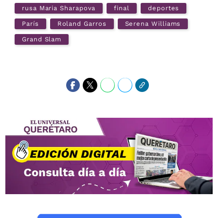
rusa Maria Sharapova
final
deportes
París
Roland Garros
Serena Williams
Grand Slam