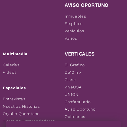
AVISO OPORTUNO
Inmuebles
Empleos
Vehículos
Varios
VERTICALES
Multimedia
Galerías
El Gráfico
Videos
De10.mx
Clase
ViveUSA
Especiales
UN1ÓN
Entrevistas
Confabulario
Nuestras Historias
Aviso Oportuno
Orgullo Queretano
Obituarios
Tierra de Emprendedores
Descuentos