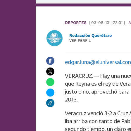
DEPORTES
|
03-08-13
|
23:31
|
A
Redacción Querétaro
VER PERFIL
edgar.luna@eluniversal.co
VERACRUZ.— Hay una nueva 
que Reyna es el rey de Vera
justo o no, aprovechó para
2013.
Veracruz venció 3-2 a Cruz 
iba arriba con tanto de Pabl
segundo tiempo, un claro er