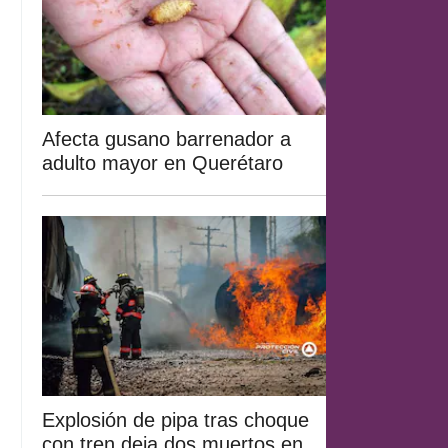
Afecta gusano barrenador a
adulto mayor en Querétaro
Explosión de pipa tras choque
con tren deja dos muertos en