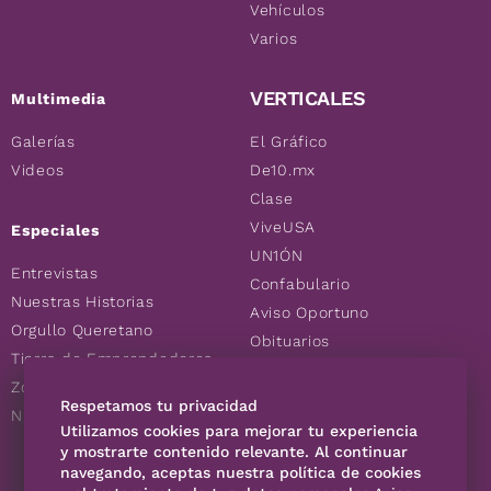
Vehículos
Varios
VERTICALES
Multimedia
Galerías
El Gráfico
Videos
De10.mx
Clase
ViveUSA
Especiales
UN1ÓN
Entrevistas
Confabulario
Nuestras Historias
Aviso Oportuno
Orgullo Queretano
Obituarios
Tierra de Emprendedores
Descuentos
Zoociales
Consultas
Respetamos tu privacidad
Nuevos Queretanos
Utilizamos cookies para mejorar tu experiencia
y mostrarte contenido relevante. Al continuar
navegando, aceptas nuestra política de cookies
SÍGUENOS