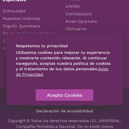
UN1ÓN
Entrevistas
Confabulario
Nuestras Historias
Aviso Oportuno
Orgullo Queretano
Obituarios
Tierra de Emprendedores
Descuentos
Zoociales
Consultas
Respetamos tu privacidad
Nuevos Queretanos
Utilizamos cookies para mejorar tu experiencia
y mostrarte contenido relevante. Al continuar
navegando, aceptas nuestra política de cookies
SÍGUENOS
y el tratamiento de tus datos personales.
Aviso
de Privacidad
.
Acepto Cookies
Directorio
Contáctanos
Código de Ética
Violencia
Publicidad
Aviso Privacidad
Historia
Declaración de accesibilidad
Copyright © Todos los derechos reservados | EL UNIVERSAL,
Compañía Periodística Nacional. De no existir previa