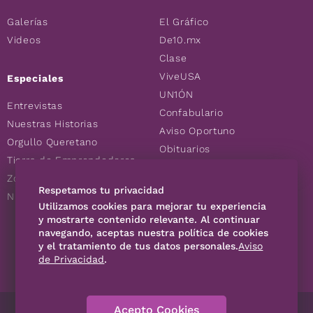
Galerías
El Gráfico
Videos
De10.mx
Clase
ViveUSA
Especiales
UN1ÓN
Entrevistas
Confabulario
Nuestras Historias
Aviso Oportuno
Orgullo Queretano
Obituarios
Tierra de Emprendedores
Descuentos
Zoociales
Consultas
Respetamos tu privacidad
Nuevos Queretanos
Utilizamos cookies para mejorar tu experiencia
y mostrarte contenido relevante. Al continuar
navegando, aceptas nuestra política de cookies
SÍGUENOS
y el tratamiento de tus datos personales.
Aviso
de Privacidad
.
Acepto Cookies