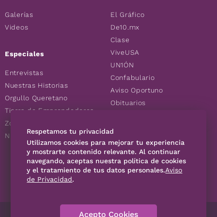
Galerías
El Gráfico
Videos
De10.mx
Clase
ViveUSA
Especiales
UN1ÓN
Entrevistas
Confabulario
Nuestras Historias
Aviso Oportuno
Orgullo Queretano
Obituarios
Tierra de Emprendedores
Descuentos
Zoociales
Consultas
Respetamos tu privacidad
Nuevos Queretanos
Utilizamos cookies para mejorar tu experiencia
y mostrarte contenido relevante. Al continuar
SÍGUENOS
navegando, aceptas nuestra política de cookies
y el tratamiento de tus datos personales.
Aviso
de Privacidad
.
Acepto Cookies