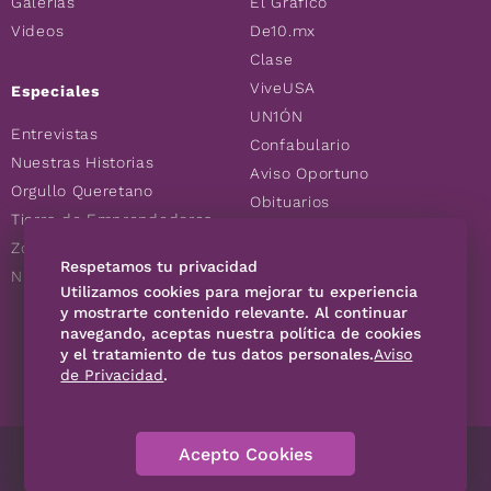
Galerías
El Gráfico
Videos
De10.mx
Clase
ViveUSA
Especiales
UN1ÓN
Entrevistas
Confabulario
Nuestras Historias
Aviso Oportuno
Orgullo Queretano
Obituarios
Tierra de Emprendedores
Descuentos
Zoociales
Consultas
Respetamos tu privacidad
Nuevos Queretanos
Utilizamos cookies para mejorar tu experiencia
y mostrarte contenido relevante. Al continuar
navegando, aceptas nuestra política de cookies
SÍGUENOS
y el tratamiento de tus datos personales.
Aviso
de Privacidad
.
Acepto Cookies
Directorio
Contáctanos
Código de Ética
Violencia
Publicidad
Aviso Privacidad
Historia