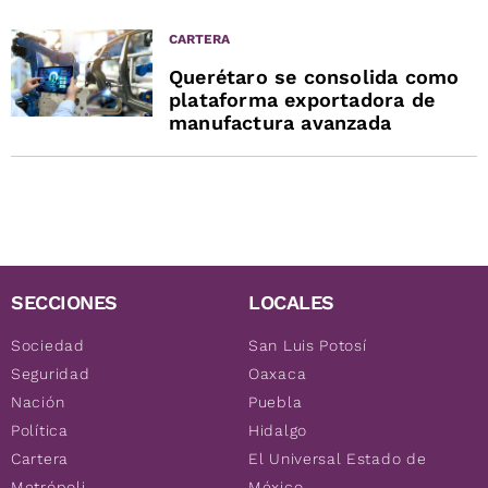
CARTERA
Querétaro se consolida como
plataforma exportadora de
manufactura avanzada
SECCIONES
LOCALES
Sociedad
San Luis Potosí
Seguridad
Oaxaca
Nación
Puebla
Política
Hidalgo
Cartera
El Universal Estado de
Metrópoli
México