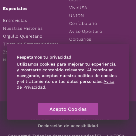
ViveUSA
Especiales
UN1ÓN
Entrevistas
Confabulario
Nuestras Historias
Aviso Oportuno
Orgullo Queretano
Obituarios
Tierra de Emprendedores
Descuentos
Zoociales
Consultas
Respetamos tu privacidad
Nuevos Queretanos
Utilizamos cookies para mejorar tu experiencia
y mostrarte contenido relevante. Al continuar
navegando, aceptas nuestra política de cookies
SÍGUENOS
y el tratamiento de tus datos personales.
Aviso
de Privacidad
.
Acepto Cookies
Directorio
Contáctanos
Código de Ética
Violencia
Publicidad
Aviso Privacidad
Historia
Declaración de accesibilidad