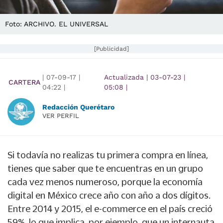
Foto: ARCHIVO. EL UNIVERSAL
[Publicidad]
|
07-09-17
|
Actualizada
|
03-07-23
|
CARTERA
04:22
|
05:08
|
Redacción Querétaro
VER PERFIL
Si todavía no realizas tu primera compra en línea,
tienes que saber que te encuentras en un grupo
cada vez menos numeroso, porque la economía
digital en México crece año con año a dos dígitos.
Entre 2014 y 2015, el e-commerce en el país creció
59%, lo que implica, por ejemplo, que un internauta