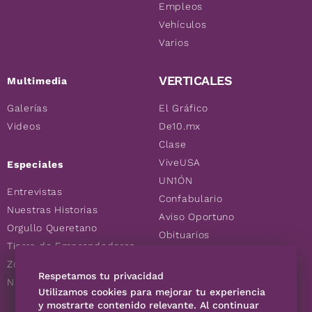
Empleos
Vehículos
Varios
VERTICALES
Multimedia
Galerías
El Gráfico
Videos
De10.mx
Clase
ViveUSA
Especiales
UN1ÓN
Entrevistas
Confabulario
Nuestras Historias
Aviso Oportuno
Orgullo Queretano
Obituarios
Tierra de Emprendedores
Descuentos
Zoociales
Consultas
Respetamos tu privacidad
Nuevos Queretanos
Utilizamos cookies para mejorar tu experiencia
y mostrarte contenido relevante. Al continuar