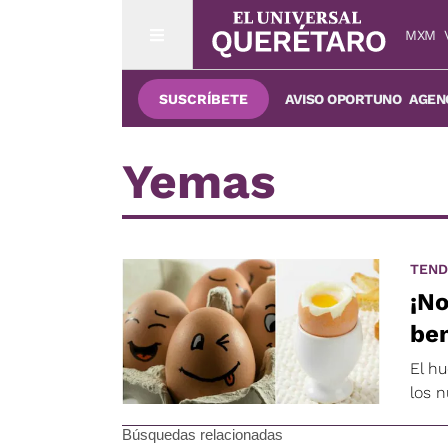
MXM
SUSCRÍBETE
AVISO OPORTUNO
AGENC
Yemas
TEND
¡No
ben
El h
los n