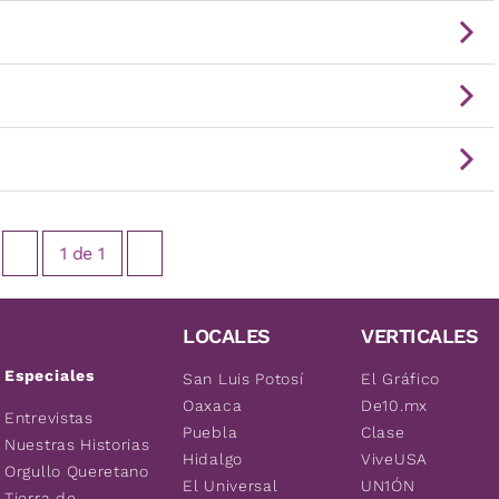
1
de
1
LOCALES
VERTICALES
Especiales
San Luis Potosí
El Gráfico
Oaxaca
De10.mx
Entrevistas
Puebla
Clase
Nuestras Historias
Hidalgo
ViveUSA
Orgullo Queretano
El Universal
UN1ÓN
Tierra de