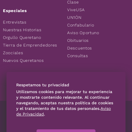
Clase
ViveUSA
Especiales
UN1ÓN
Entrevistas
Confabulario
Nuestras Historias
Aviso Oportuno
Orgullo Queretano
Obituarios
Tierra de Emprendedores
Descuentos
Zoociales
Consultas
Nuevos Queretanos
SÍGUENOS
Respetamos tu privacidad
Utilizamos cookies para mejorar tu experiencia
y mostrarte contenido relevante. Al continuar
navegando, aceptas nuestra política de cookies
y el tratamiento de tus datos personales.
Aviso
Directorio
Contáctanos
Código de Ética
Violencia
de Privacidad
.
Publicidad
Aviso Privacidad
Historia
Declaración de accesibilidad