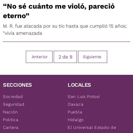
“No sé cuánto me violó, pareció
eterno”
M. R. fue atacada por su tío hasta que cumplió 15 años;
“vivía amenazada
2
de
9
Anterior
Siguiente
SECCIONES
LOCALES
Sociedad
San Luis Potosí
Seguridad
Oaxaca
Nación
Puebla
Política
Hidalgo
Cartera
El Universal Estado de