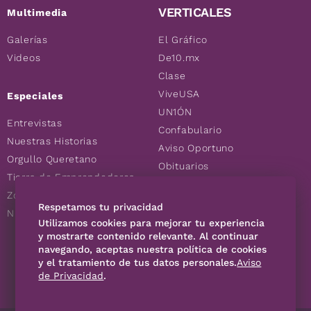
VERTICALES
Multimedia
Galerías
El Gráfico
Videos
De10.mx
Clase
ViveUSA
Especiales
UN1ÓN
Entrevistas
Confabulario
Nuestras Historias
Aviso Oportuno
Orgullo Queretano
Obituarios
Tierra de Emprendedores
Descuentos
Zoociales
Consultas
Respetamos tu privacidad
Nuevos Queretanos
Utilizamos cookies para mejorar tu experiencia
y mostrarte contenido relevante. Al continuar
navegando, aceptas nuestra política de cookies
SÍGUENOS
y el tratamiento de tus datos personales.
Aviso
de Privacidad
.