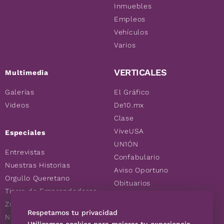
Inmuebles
Empleos
Vehículos
Varios
VERTICALES
Multimedia
Galerías
El Gráfico
Videos
De10.mx
Clase
ViveUSA
Especiales
UN1ÓN
Entrevistas
Confabulario
Nuestras Historias
Aviso Oportuno
Orgullo Queretano
Obituarios
Tierra de Emprendedores
Descuentos
Zoociales
Consultas
Respetamos tu privacidad
Nuevos Queretanos